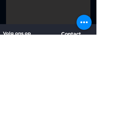
Volg ons op
Contact
Designers
Attribution
Herroepings Formulier
Withdrawal Form
© 2021 by VectorX.
Privacy
Gebruikers
Retour