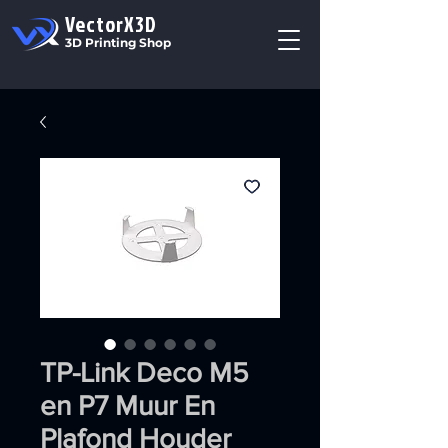
VectorX3D
3D Printing Shop
TP-Link Deco M5
en P7 Muur En
Plafond Houder