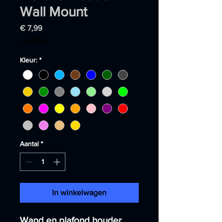
Wall Mount
Prijs
€ 7,99
incl.BTW
Kleur:
*
Aantal
*
In winkelwagen
Wand en plafond houder