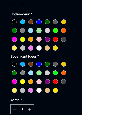
incl.BTW
Bodemkleur
*
Bovenkant Kleur
*
Aantal
*