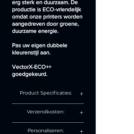
erg sterk en duurzaam. De
productie is ECO-vriendelijk
omdat onze printers worden
aangedreven door groene,
duurzame energie.
Pas uw eigen dubbele
kleurenstijl aan.
VectorX-ECO++
goedgekeurd.
Product Specificaties:
Lengte: 14 cm.
Verzendkosten:
Breedte: 8.6 cm.
Hoogte: 1.8 cm.
Verzendkosten binnen Nederland:
Gewicht: 19 gram.
Personaliseren:
Materiaal: PLA+.